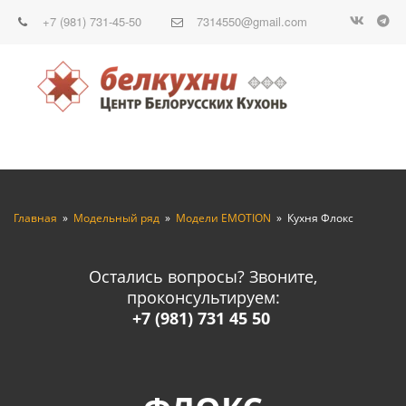
+7 (981) 731-45-50
7314550@gmail.com
Главная
  »  
Модельный ряд
  »  
Модели EMOTION
  »  Кухня Флокс
Остались вопросы? Звоните,
проконсультируем:
+7 (981) 731 45 50