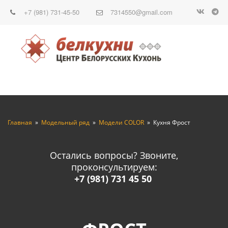
+7 (981) 731-45-50
7314550@gmail.com
Главная
  »  
Модельный ряд
  »  
Модели COLOR
  »  Кухня Фрост
Остались вопросы? Звоните,
проконсультируем:
+7 (981) 731 45 50