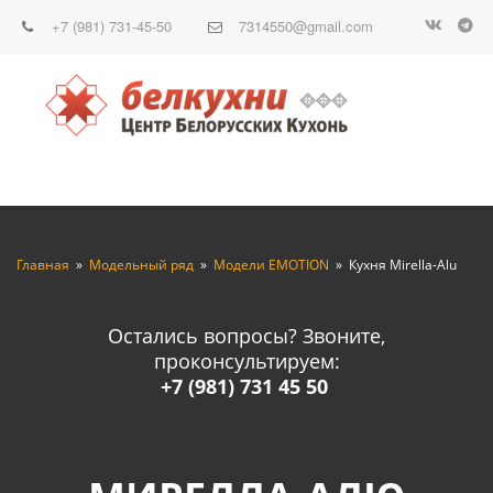
+7 (981) 731-45-50
7314550@gmail.com
Главная
  »  
Модельный ряд
  »  
Модели EMOTION
  »  Кухня Mirella-Alu
Остались вопросы? Звоните,
проконсультируем:
+7 (981) 731 45 50