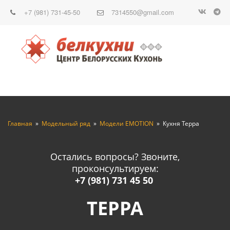
+7 (981) 731-45-50
7314550@gmail.com
Главная
  »  
Модельный ряд
  »  
Модели EMOTION
  »  Кухня Терра
Остались вопросы? Звоните,
проконсультируем:
+7 (981) 731 45 50
ТЕРРА