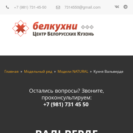
+7 (981) 731-45-50
7314550@gmail.com
Главная
  »  
Модельный ряд
  »  
Модели NATURAL
  »  Кухня Вальверде
Остались вопросы? Звоните,
проконсультируем:
+7 (981) 731 45 50