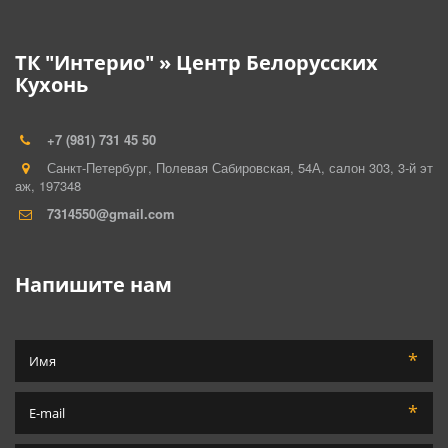
ТК "Интерио" » Центр Белорусских
Кухонь
+7 (981) 731 45 50
Санкт-Петербург
,
Полевая Сабировская, 54А, салон 303
,
3-й эт
аж
,
197348
7314550@gmail.com
Напишите нам
*
*